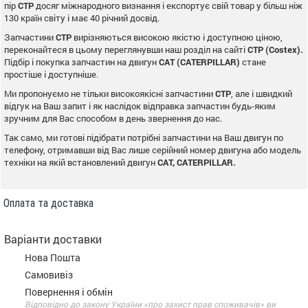
пір
CTP
досяг міжнародного визнання і експортує свій товар у більш ніж
130 країн світу і має 40 річний досвід.
Запчастини
CTP
вирізняються високою якістю і доступною ціною,
переконайтеся в цьому переглянувши наш розділ на сайті
CTP (Costex).
Підбір і покупка запчастин на двигун
CAT (CATERPILLAR)
стане
простіше і доступніше.
Ми пропонуємо не тільки високоякісні запчастини
CTP
, але і швидкий
відгук на Ваш запит і як наслідок відправка запчастин будь-яким
зручним для Вас способом в день звернення до нас.
Так само, ми готові підібрати потрібні запчастини на Ваш двигун по
телефону, отримавши від Вас лише серійний номер двигуна або модель
техніки на якій встановлений двигун
CAT, CATERPILLAR.
Оплата та доставка
Варіанти доставки
Нова Пошта
Самовивіз
Повернення і обмін
Відповідно до закону України «про захист прав споживачів» ви