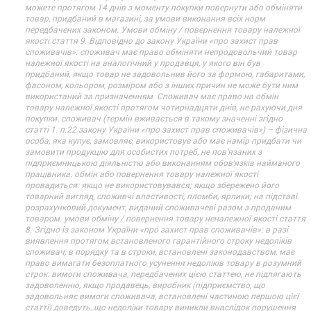
можете протягом 14 днів з моменту покупки повернути або обміняти
товар, придбаний в магазині, за умови виконання всіх норм
передбачених законом. Умови обміну / повернення товару належної
якості стаття 9. Відповідно до закону України «про захист прав
споживачів»: споживач має право обміняти непродовольчий товар
належної якості на аналогічний у продавця, у якого він був
придбаний, якщо товар не задовольнив його за формою, габаритами,
фасоном, кольором, розміром або з інших причин не може бути ним
використаний за призначенням. Споживач має право на обмін
товару належної якості протягом чотирнадцяти днів, не рахуючи дня
покупки. споживач (термін вживається в такому значенні згідно
статті 1. п.22 закону України «про захист прав споживачів») – фізична
особа, яка купує, замовляє, використовує або має намір придбати чи
замовити продукцію для особистих потреб, не пов’язаних з
підприємницькою діяльністю або виконанням обов’язків найманого
працівника. обмін або повернення товару належної якості
провадиться: якщо не використовувався; якщо збережено його
товарний вигляд, споживчі властивості, пломби, ярлики; на підставі
розрахунковий документ, виданий споживачеві разом з проданим
товаром. умови обміну / повернення товару неналежної якості стаття
8. Згідно із законом України «про захист прав споживачів»: в разі
виявлення протягом встановленого гарантійного строку недоліків
споживач, в порядку та в строки, встановлені законодавством, має
право вимагати безоплатного усунення недоліків товару в розумний
строк. вимоги споживача, передбачених цією статтею, не підлягають
задоволенню, якщо продавець, виробник (підприємство, що
задовольняє вимоги споживача, встановлені частиною першою цієї
статті) доведуть, що недоліки товару виникли внаслідок порушення