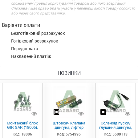
споживачем правил користування товаром або його зберігання.
Споживач має право брати участь у перевірці якості товару особисто
або через свого представника.
Варіанти оплати
Безготівковий розрахунок
Готівковий розрахунок
Передоплата
Накладений платіж
НОВИНКИ
Монтажний блок
Штовхач клапана
Соленоїд пуску/
GIR GAR (18006),
двигуна, ліфтер
глушіння двигуна,
Аналог
(575-4995)
актуатор (550-
Код:
18006
Код:
5754995
Код:
5509113
9113)