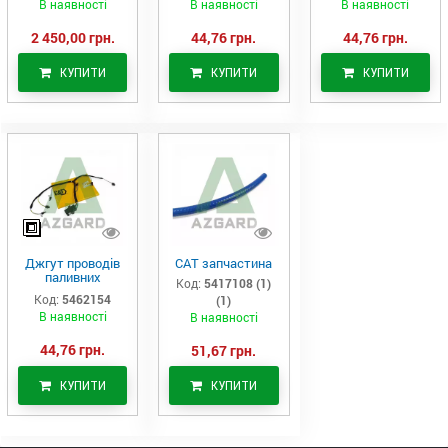
В наявності
В наявності
В наявності
2 450,00 грн.
44,76 грн.
44,76 грн.
КУПИТИ
КУПИТИ
КУПИТИ
Джгут проводів
САТ запчастина
паливних
Код:
5417108 (1)
форсунок CAT
Код:
5462154
(1)
C7/C9 (546-2154)
В наявності
В наявності
44,76 грн.
51,67 грн.
КУПИТИ
КУПИТИ