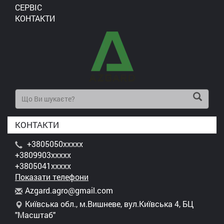
СЕРВІС
КОНТАКТИ
КОНТАКТИ
+3805050xxxxx
+3809903xxxxx
+3805041xxxxx
Показати телефони
A
zga
rd.
agr
o@g
mai
l.c
om
Київська обл., м.Вишневе, вул.Київська 4, БЦ
"Масштаб"