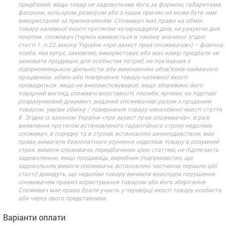
придбаний, якщо товар не задовольнив його за формою, габаритами,
фасоном, кольором, розміром або з інших причин не може бути ним
використаний за призначенням. Споживач має право на обмін
товару належної якості протягом чотирнадцяти днів, не рахуючи дня
покупки. споживач (термін вживається в такому значенні згідно
статті 1. п.22 закону України «про захист прав споживачів») – фізична
особа, яка купує, замовляє, використовує або має намір придбати чи
замовити продукцію для особистих потреб, не пов’язаних з
підприємницькою діяльністю або виконанням обов’язків найманого
працівника. обмін або повернення товару належної якості
провадиться: якщо не використовувався; якщо збережено його
товарний вигляд, споживчі властивості, пломби, ярлики; на підставі
розрахунковий документ, виданий споживачеві разом з проданим
товаром. умови обміну / повернення товару неналежної якості стаття
8. Згідно із законом України «про захист прав споживачів»: в разі
виявлення протягом встановленого гарантійного строку недоліків
споживач, в порядку та в строки, встановлені законодавством, має
право вимагати безоплатного усунення недоліків товару в розумний
строк. вимоги споживача, передбачених цією статтею, не підлягають
задоволенню, якщо продавець, виробник (підприємство, що
задовольняє вимоги споживача, встановлені частиною першою цієї
статті) доведуть, що недоліки товару виникли внаслідок порушення
споживачем правил користування товаром або його зберігання.
Споживач має право брати участь у перевірці якості товару особисто
або через свого представника.
Варіанти оплати