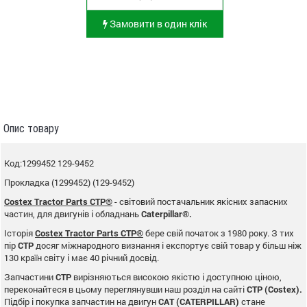
Замовити в один клік
Опис товару
Код:1299452 129-9452
Прокладка (1299452) (129-9452)
Costex Tractor Parts CTP®
- світовий постачальник якісних запасних
частин, для двигунів і обладнань
Caterpillar®.
Історія
Costex Tractor Parts CTP®
бере свій початок з 1980 року. З тих
пір
CTP
досяг міжнародного визнання і експортує свій товар у більш ніж
130 країн світу і має 40 річний досвід.
Запчастини
CTP
вирізняються високою якістю і доступною ціною,
переконайтеся в цьому переглянувши наш розділ на сайті
CTP (Costex).
Підбір і покупка запчастин на двигун
CAT (CATERPILLAR)
стане