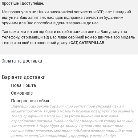
простіше і доступніше.
Ми пропонуємо не тільки високоякісні запчастини
CTP
, але і швидкий
відгук на Ваш запит і як наслідок відправка запчастин будь-яким
зручним для Вас способом в день звернення до нас.
Так само, ми готові підібрати потрібні запчастини на Ваш двигун по
телефону, отримавши від Вас лише серійний номер двигуна або модель
техніки на якій встановлений двигун
CAT, CATERPILLAR.
Оплата та доставка
Варіанти доставки
Нова Пошта
Самовивіз
Повернення і обмін
Відповідно до закону України «про захист прав споживачів» ви
можете протягом 14 днів з моменту покупки повернути або обміняти
товар, придбаний в магазині, за умови виконання всіх норм
передбачених законом. Умови обміну / повернення товару належної
якості стаття 9. Відповідно до закону України «про захист прав
споживачів»: споживач має право обміняти непродовольчий товар
належної якості на аналогічний у продавця, у якого він був