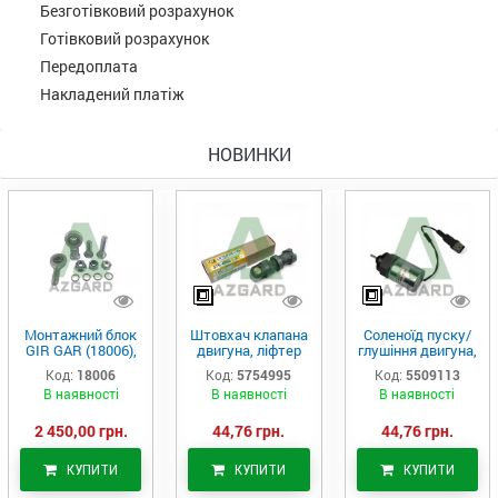
Безготівковий розрахунок
Готівковий розрахунок
Передоплата
Накладений платіж
НОВИНКИ
Монтажний блок
Штовхач клапана
Соленоїд пуску/
GIR GAR (18006),
двигуна, ліфтер
глушіння двигуна,
Аналог
(575-4995)
актуатор (550-
Код:
18006
Код:
5754995
Код:
5509113
9113)
В наявності
В наявності
В наявності
2 450,00 грн.
44,76 грн.
44,76 грн.
КУПИТИ
КУПИТИ
КУПИТИ