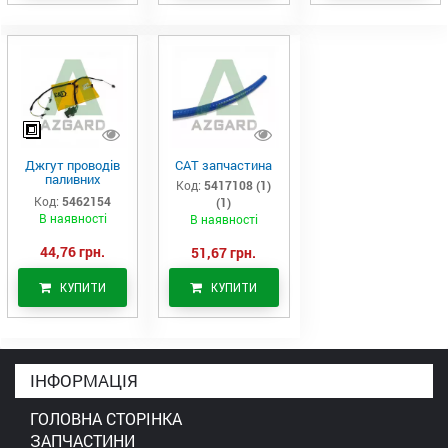
Джгут проводів
САТ запчастина
паливних
Код:
5417108 (1)
форсунок CAT
Код:
5462154
(1)
C7/C9 (546-2154)
В наявності
В наявності
44,76 грн.
51,67 грн.
КУПИТИ
КУПИТИ
ІНФОРМАЦІЯ
ГОЛОВНА СТОРІНКА
ЗАПЧАСТИНИ