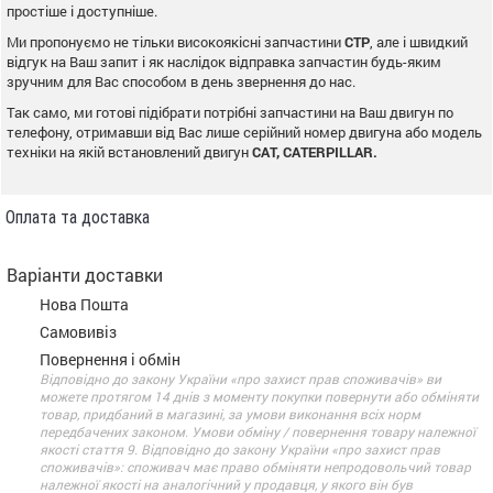
простіше і доступніше.
Ми пропонуємо не тільки високоякісні запчастини
CTP
, але і швидкий
відгук на Ваш запит і як наслідок відправка запчастин будь-яким
зручним для Вас способом в день звернення до нас.
Так само, ми готові підібрати потрібні запчастини на Ваш двигун по
телефону, отримавши від Вас лише серійний номер двигуна або модель
техніки на якій встановлений двигун
CAT, CATERPILLAR.
Оплата та доставка
Варіанти доставки
Нова Пошта
Самовивіз
Повернення і обмін
Відповідно до закону України «про захист прав споживачів» ви
можете протягом 14 днів з моменту покупки повернути або обміняти
товар, придбаний в магазині, за умови виконання всіх норм
передбачених законом. Умови обміну / повернення товару належної
якості стаття 9. Відповідно до закону України «про захист прав
споживачів»: споживач має право обміняти непродовольчий товар
належної якості на аналогічний у продавця, у якого він був