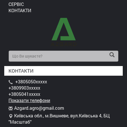
СЕРВІС
КОНТАКТИ
КОНТАКТИ
+3805050xxxxx
+3809903xxxxx
+3805041xxxxx
Показати телефони
A
zga
rd.
agr
o@g
mai
l.c
om
Київська обл., м.Вишневе, вул.Київська 4, БЦ
"Масштаб"