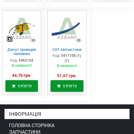
Джгут проводів
САТ запчастина
паливних
Код:
5417108 (1)
форсунок CAT
Код:
5462154
(1)
C7/C9 (546-2154)
В наявності
В наявності
44,76 грн.
51,67 грн.
КУПИТИ
КУПИТИ
ІНФОРМАЦІЯ
ГОЛОВНА СТОРІНКА
ЗАПЧАСТИНИ