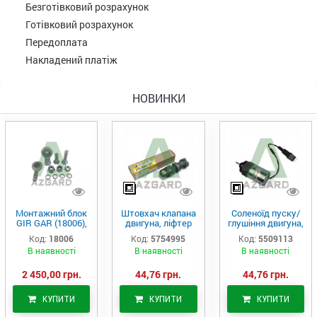
Безготівковий розрахунок
Готівковий розрахунок
Передоплата
Накладений платіж
НОВИНКИ
Монтажний блок
Штовхач клапана
Соленоїд пуску/
GIR GAR (18006),
двигуна, ліфтер
глушіння двигуна,
Аналог
(575-4995)
актуатор (550-
Код:
18006
Код:
5754995
Код:
5509113
9113)
В наявності
В наявності
В наявності
2 450,00 грн.
44,76 грн.
44,76 грн.
КУПИТИ
КУПИТИ
КУПИТИ