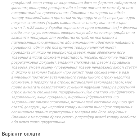
придбаний, якщо товар не задовольнив його за формою, габаритами,
фасоном, кольором, розміром або з інших причин не може бути ним
використаний за призначенням. Споживач має право на обмін
товару належної якості протягом чотирнадцяти днів, не рахуючи дня
покупки. споживач (термін вживається в такому значенні згідно
статті 1. п.22 закону України «про захист прав споживачів») – фізична
особа, яка купує, замовляє, використовує або має намір придбати чи
замовити продукцію для особистих потреб, не пов’язаних з
підприємницькою діяльністю або виконанням обов’язків найманого
працівника. обмін або повернення товару належної якості
провадиться: якщо не використовувався; якщо збережено його
товарний вигляд, споживчі властивості, пломби, ярлики; на підставі
розрахунковий документ, виданий споживачеві разом з проданим
товаром. умови обміну / повернення товару неналежної якості стаття
8. Згідно із законом України «про захист прав споживачів»: в разі
виявлення протягом встановленого гарантійного строку недоліків
споживач, в порядку та в строки, встановлені законодавством, має
право вимагати безоплатного усунення недоліків товару в розумний
строк. вимоги споживача, передбачених цією статтею, не підлягають
задоволенню, якщо продавець, виробник (підприємство, що
задовольняє вимоги споживача, встановлені частиною першою цієї
статті) доведуть, що недоліки товару виникли внаслідок порушення
споживачем правил користування товаром або його зберігання.
Споживач має право брати участь у перевірці якості товару особисто
або через свого представника.
Варіанти оплати