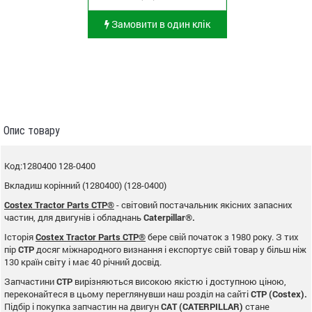
Замовити в один клік
Опис товару
Код:1280400 128-0400
Вкладиш корінний (1280400) (128-0400)
Costex Tractor Parts CTP®
- світовий постачальник якісних запасних
частин, для двигунів і обладнань
Caterpillar®.
Історія
Costex Tractor Parts CTP®
бере свій початок з 1980 року. З тих
пір
CTP
досяг міжнародного визнання і експортує свій товар у більш ніж
130 країн світу і має 40 річний досвід.
Запчастини
CTP
вирізняються високою якістю і доступною ціною,
переконайтеся в цьому переглянувши наш розділ на сайті
CTP (Costex).
Підбір і покупка запчастин на двигун
CAT (CATERPILLAR)
стане