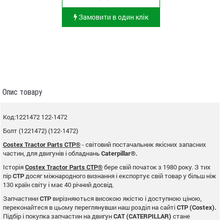
Замовити в один клік
Опис товару
Код:1221472 122-1472
Болт (1221472) (122-1472)
Costex Tractor Parts CTP®
- світовий постачальник якісних запасних
частин, для двигунів і обладнань
Caterpillar®.
Історія
Costex Tractor Parts CTP®
бере свій початок з 1980 року. З тих
пір
CTP
досяг міжнародного визнання і експортує свій товар у більш ніж
130 країн світу і має 40 річний досвід.
Запчастини
CTP
вирізняються високою якістю і доступною ціною,
переконайтеся в цьому переглянувши наш розділ на сайті
CTP (Costex).
Підбір і покупка запчастин на двигун
CAT (CATERPILLAR)
стане