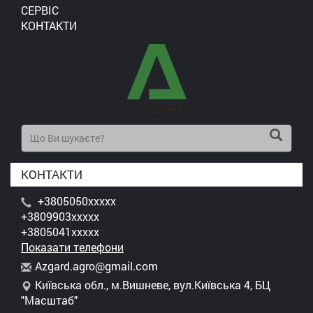
СЕРВІС
КОНТАКТИ
КОНТАКТИ
+3805050xxxxx
+3809903xxxxx
+3805041xxxxx
Показати телефони
A
zga
rd.
agr
o@g
mai
l.c
om
Київська обл., м.Вишневе, вул.Київська 4, БЦ
"Масштаб"