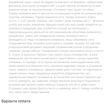
придбаний, якщо товар не задовольнив його за формою, габаритами,
фасоном, кольором, розміром або з інших причин не може бути ним
використаний за призначенням. Споживач має право на обмін
товару належної якості протягом чотирнадцяти днів, не рахуючи дня
покупки. споживач (термін вживається в такому значенні згідно
статті 1. п.22 закону України «про захист прав споживачів») – фізична
особа, яка купує, замовляє, використовує або має намір придбати чи
замовити продукцію для особистих потреб, не пов’язаних з
підприємницькою діяльністю або виконанням обов’язків найманого
працівника. обмін або повернення товару належної якості
провадиться: якщо не використовувався; якщо збережено його
товарний вигляд, споживчі властивості, пломби, ярлики; на підставі
розрахунковий документ, виданий споживачеві разом з проданим
товаром. умови обміну / повернення товару неналежної якості стаття
8. Згідно із законом України «про захист прав споживачів»: в разі
виявлення протягом встановленого гарантійного строку недоліків
споживач, в порядку та в строки, встановлені законодавством, має
право вимагати безоплатного усунення недоліків товару в розумний
строк. вимоги споживача, передбачених цією статтею, не підлягають
задоволенню, якщо продавець, виробник (підприємство, що
задовольняє вимоги споживача, встановлені частиною першою цієї
статті) доведуть, що недоліки товару виникли внаслідок порушення
споживачем правил користування товаром або його зберігання.
Споживач має право брати участь у перевірці якості товару особисто
або через свого представника.
Варіанти оплати