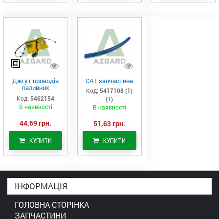
Джгут проводів
САТ запчастина
паливних
Код:
5417108 (1)
форсунок CAT
Код:
5462154
(1)
C7/C9 (546-2154)
В наявності
В наявності
44,69 грн.
51,63 грн.
КУПИТИ
КУПИТИ
ІНФОРМАЦІЯ
ГОЛОВНА СТОРІНКА
ЗАПЧАСТИНИ