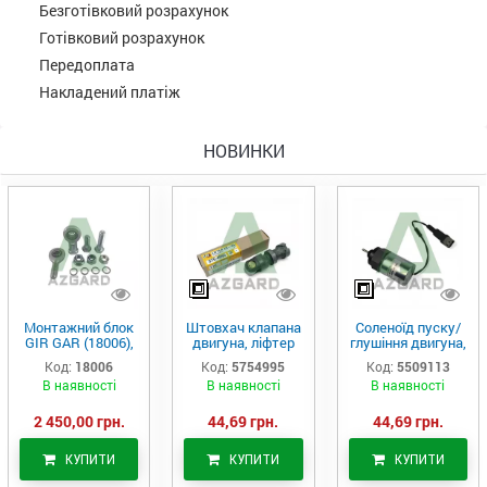
Безготівковий розрахунок
Готівковий розрахунок
Передоплата
Накладений платіж
НОВИНКИ
Монтажний блок
Штовхач клапана
Соленоїд пуску/
GIR GAR (18006),
двигуна, ліфтер
глушіння двигуна,
Аналог
(575-4995)
актуатор (550-
Код:
18006
Код:
5754995
Код:
5509113
9113)
В наявності
В наявності
В наявності
2 450,00 грн.
44,69 грн.
44,69 грн.
КУПИТИ
КУПИТИ
КУПИТИ