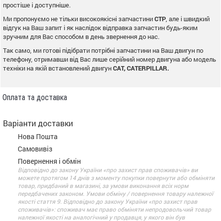
простіше і доступніше.
Ми пропонуємо не тільки високоякісні запчастини
CTP
, але і швидкий
відгук на Ваш запит і як наслідок відправка запчастин будь-яким
зручним для Вас способом в день звернення до нас.
Так само, ми готові підібрати потрібні запчастини на Ваш двигун по
телефону, отримавши від Вас лише серійний номер двигуна або модель
техніки на якій встановлений двигун
CAT, CATERPILLAR.
Оплата та доставка
Варіанти доставки
Нова Пошта
Самовивіз
Повернення і обмін
Відповідно до закону України «про захист прав споживачів» ви
можете протягом 14 днів з моменту покупки повернути або обміняти
товар, придбаний в магазині, за умови виконання всіх норм
передбачених законом. Умови обміну / повернення товару належної
якості стаття 9. Відповідно до закону України «про захист прав
споживачів»: споживач має право обміняти непродовольчий товар
належної якості на аналогічний у продавця, у якого він був