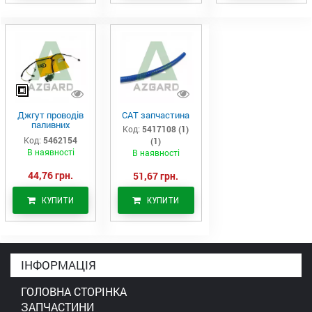
Джгут проводів
САТ запчастина
паливних
Код:
5417108 (1)
форсунок CAT
Код:
5462154
(1)
C7/C9 (546-2154)
В наявності
В наявності
44,76 грн.
51,67 грн.
КУПИТИ
КУПИТИ
ІНФОРМАЦІЯ
ГОЛОВНА СТОРІНКА
ЗАПЧАСТИНИ