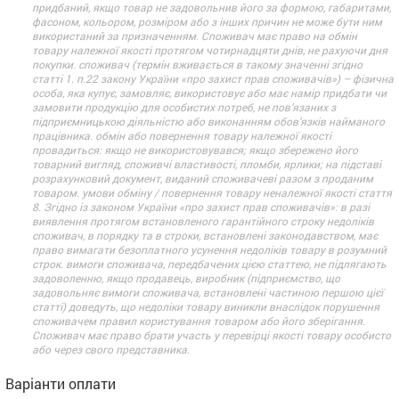
придбаний, якщо товар не задовольнив його за формою, габаритами,
фасоном, кольором, розміром або з інших причин не може бути ним
використаний за призначенням. Споживач має право на обмін
товару належної якості протягом чотирнадцяти днів, не рахуючи дня
покупки. споживач (термін вживається в такому значенні згідно
статті 1. п.22 закону України «про захист прав споживачів») – фізична
особа, яка купує, замовляє, використовує або має намір придбати чи
замовити продукцію для особистих потреб, не пов’язаних з
підприємницькою діяльністю або виконанням обов’язків найманого
працівника. обмін або повернення товару належної якості
провадиться: якщо не використовувався; якщо збережено його
товарний вигляд, споживчі властивості, пломби, ярлики; на підставі
розрахунковий документ, виданий споживачеві разом з проданим
товаром. умови обміну / повернення товару неналежної якості стаття
8. Згідно із законом України «про захист прав споживачів»: в разі
виявлення протягом встановленого гарантійного строку недоліків
споживач, в порядку та в строки, встановлені законодавством, має
право вимагати безоплатного усунення недоліків товару в розумний
строк. вимоги споживача, передбачених цією статтею, не підлягають
задоволенню, якщо продавець, виробник (підприємство, що
задовольняє вимоги споживача, встановлені частиною першою цієї
статті) доведуть, що недоліки товару виникли внаслідок порушення
споживачем правил користування товаром або його зберігання.
Споживач має право брати участь у перевірці якості товару особисто
або через свого представника.
Варіанти оплати