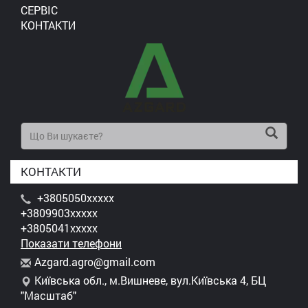
СЕРВІС
КОНТАКТИ
КОНТАКТИ
+3805050xxxxx
+3809903xxxxx
+3805041xxxxx
Показати телефони
A
zga
rd.
agr
o@g
mai
l.c
om
Київська обл., м.Вишневе, вул.Київська 4, БЦ
"Масштаб"