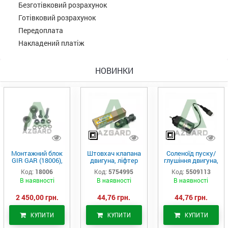
Безготівковий розрахунок
Готівковий розрахунок
Передоплата
Накладений платіж
НОВИНКИ
Монтажний блок
Штовхач клапана
Соленоїд пуску/
GIR GAR (18006),
двигуна, ліфтер
глушіння двигуна,
Аналог
(575-4995)
актуатор (550-
Код:
18006
Код:
5754995
Код:
5509113
9113)
В наявності
В наявності
В наявності
2 450,00 грн.
44,76 грн.
44,76 грн.
КУПИТИ
КУПИТИ
КУПИТИ