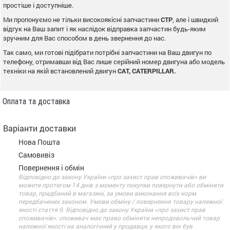
простіше і доступніше.
Ми пропонуємо не тільки високоякісні запчастини
CTP
, але і швидкий
відгук на Ваш запит і як наслідок відправка запчастин будь-яким
зручним для Вас способом в день звернення до нас.
Так само, ми готові підібрати потрібні запчастини на Ваш двигун по
телефону, отримавши від Вас лише серійний номер двигуна або модель
техніки на якій встановлений двигун
CAT, CATERPILLAR.
Оплата та доставка
Варіанти доставки
Нова Пошта
Самовивіз
Повернення і обмін
Відповідно до закону України «про захист прав споживачів» ви
можете протягом 14 днів з моменту покупки повернути або обміняти
товар, придбаний в магазині, за умови виконання всіх норм
передбачених законом. Умови обміну / повернення товару належної
якості стаття 9. Відповідно до закону України «про захист прав
споживачів»: споживач має право обміняти непродовольчий товар
належної якості на аналогічний у продавця, у якого він був