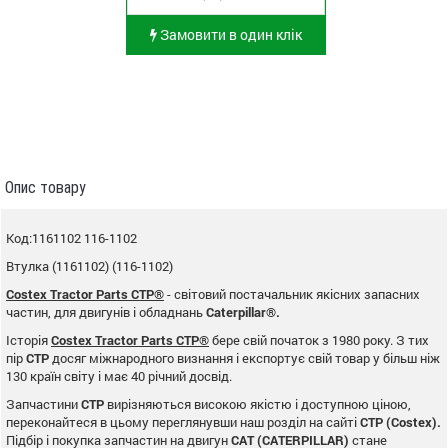
Замовити в один клік
Опис товару
Код:1161102 116-1102
Втулка (1161102) (116-1102)
Costex Tractor Parts CTP®
- світовий постачальник якісних запасних
частин, для двигунів і обладнань
Caterpillar®.
Історія
Costex Tractor Parts CTP®
бере свій початок з 1980 року. З тих
пір
CTP
досяг міжнародного визнання і експортує свій товар у більш ніж
130 країн світу і має 40 річний досвід.
Запчастини
CTP
вирізняються високою якістю і доступною ціною,
переконайтеся в цьому переглянувши наш розділ на сайті
CTP (Costex).
Підбір і покупка запчастин на двигун
CAT (CATERPILLAR)
стане