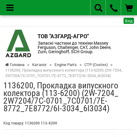
Вхід
ТОВ "АЗГАРД-АГРО"
Запасні частини до техніки Massey
Ferguson, Challenger, CAT, John Deere,
Zurn, Geringhoff, SCH Group.
Головна
>
Каталог
>
Engine Parts
>
CTP (Costex)
>
1136200, Прокладка випускного колектора (113-6200) (2W-7204_
2W7204/7C-0701_7C0701/7E-8772_7E8772/6I-3034_6I3034)
1136200, Прокладка випускного
колектора (113-6200) (2W-7204_
2W7204/7C-0701_7C0701/7E-
8772_7E8772/6I-3034_6I3034)
Код товару:
1136200 113-6200