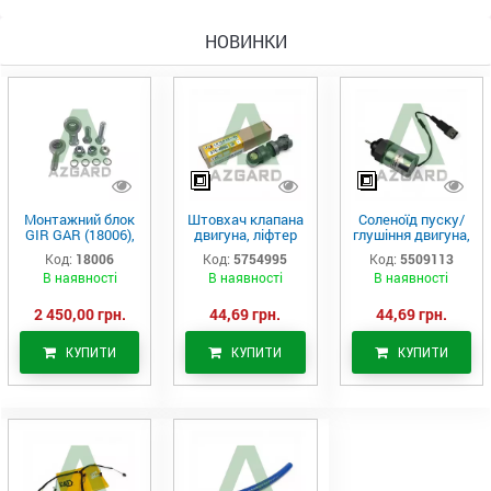
НОВИНКИ
Монтажний блок
Штовхач клапана
Соленоїд пуску/
GIR GAR (18006),
двигуна, ліфтер
глушіння двигуна,
Аналог
(575-4995)
актуатор (550-
Код:
18006
Код:
5754995
Код:
5509113
9113)
В наявності
В наявності
В наявності
2 450,00 грн.
44,69 грн.
44,69 грн.
КУПИТИ
КУПИТИ
КУПИТИ