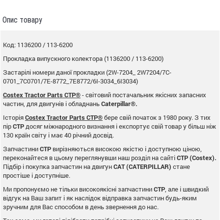
Опис товару
Код: 1136200 / 113-6200
Прокладка випускного колектора (1136200 / 113-6200)
Застарілі номери даної прокладки (2W-7204_ 2W7204/7C-
0701_7C0701/7E-8772_7E8772/6I-3034_6I3034)
Costex Tractor Parts CTP®
- світовий постачальник якісних запасних
частин, для двигунів і обладнань
Caterpillar®.
Історія
Costex Tractor Parts CTP®
бере свій початок з 1980 року. З тих
пір
CTP
досяг міжнародного визнання і експортує свій товар у більш ніж
130 країн світу і має 40 річний досвід.
Запчастини
CTP
вирізняються високою якістю і доступною ціною,
переконайтеся в цьому переглянувши наш розділ на сайті
CTP (Costex).
Підбір і покупка запчастин на двигун
CAT (CATERPILLAR)
стане
простіше і доступніше.
Ми пропонуємо не тільки високоякісні запчастини
CTP
, але і швидкий
відгук на Ваш запит і як наслідок відправка запчастин будь-яким
зручним для Вас способом в день звернення до нас.