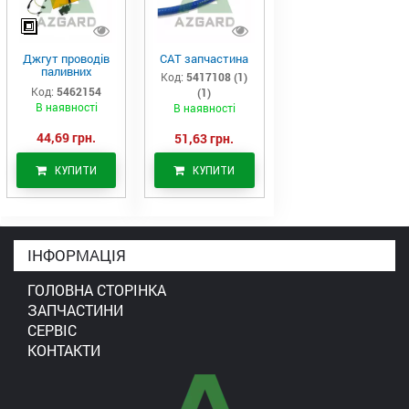
Джгут проводів
САТ запчастина
паливних
Код:
5417108 (1)
форсунок CAT
Код:
5462154
(1)
C7/C9 (546-2154)
В наявності
В наявності
44,69 грн.
51,63 грн.
КУПИТИ
КУПИТИ
ІНФОРМАЦІЯ
ГОЛОВНА СТОРІНКА
ЗАПЧАСТИНИ
СЕРВІС
КОНТАКТИ