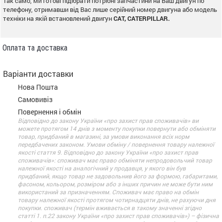
Так само, ми готові підібрати потрібні запчастини на Ваш двигун по
телефону, отримавши від Вас лише серійний номер двигуна або модель
техніки на якій встановлений двигун
CAT, CATERPILLAR.
Оплата та доставка
Варіанти доставки
Нова Пошта
Самовивіз
Повернення і обмін
Відповідно до закону України «про захист прав споживачів» ви
можете протягом 14 днів з моменту покупки повернути або обміняти
товар, придбаний в магазині, за умови виконання всіх норм
передбачених законом. Умови обміну / повернення товару належної
якості стаття 9. Відповідно до закону України «про захист прав
споживачів»: споживач має право обміняти непродовольчий товар
належної якості на аналогічний у продавця, у якого він був
придбаний, якщо товар не задовольнив його за формою, габаритами,
фасоном, кольором, розміром або з інших причин не може бути ним
використаний за призначенням. Споживач має право на обмін
товару належної якості протягом чотирнадцяти днів, не рахуючи дня
покупки. споживач (термін вживається в такому значенні згідно
статті 1. п.22 закону України «про захист прав споживачів») – фізична