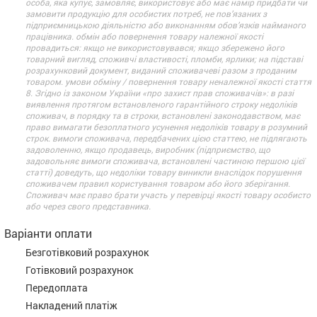
особа, яка купує, замовляє, використовує або має намір придбати чи
замовити продукцію для особистих потреб, не пов’язаних з
підприємницькою діяльністю або виконанням обов’язків найманого
працівника. обмін або повернення товару належної якості
провадиться: якщо не використовувався; якщо збережено його
товарний вигляд, споживчі властивості, пломби, ярлики; на підставі
розрахунковий документ, виданий споживачеві разом з проданим
товаром. умови обміну / повернення товару неналежної якості стаття
8. Згідно із законом України «про захист прав споживачів»: в разі
виявлення протягом встановленого гарантійного строку недоліків
споживач, в порядку та в строки, встановлені законодавством, має
право вимагати безоплатного усунення недоліків товару в розумний
строк. вимоги споживача, передбачених цією статтею, не підлягають
задоволенню, якщо продавець, виробник (підприємство, що
задовольняє вимоги споживача, встановлені частиною першою цієї
статті) доведуть, що недоліки товару виникли внаслідок порушення
споживачем правил користування товаром або його зберігання.
Споживач має право брати участь у перевірці якості товару особисто
або через свого представника.
Варіанти оплати
Безготівковий розрахунок
Готівковий розрахунок
Передоплата
Накладений платіж