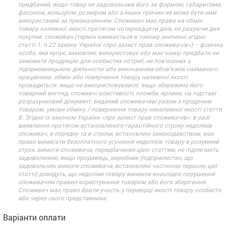
придбаний, якщо товар не задовольнив його за формою, габаритами,
фасоном, кольором, розміром або з інших причин не може бути ним
використаний за призначенням. Споживач має право на обмін
товару належної якості протягом чотирнадцяти днів, не рахуючи дня
покупки. споживач (термін вживається в такому значенні згідно
статті 1. п.22 закону України «про захист прав споживачів») – фізична
особа, яка купує, замовляє, використовує або має намір придбати чи
замовити продукцію для особистих потреб, не пов’язаних з
підприємницькою діяльністю або виконанням обов’язків найманого
працівника. обмін або повернення товару належної якості
провадиться: якщо не використовувався; якщо збережено його
товарний вигляд, споживчі властивості, пломби, ярлики; на підставі
розрахунковий документ, виданий споживачеві разом з проданим
товаром. умови обміну / повернення товару неналежної якості стаття
8. Згідно із законом України «про захист прав споживачів»: в разі
виявлення протягом встановленого гарантійного строку недоліків
споживач, в порядку та в строки, встановлені законодавством, має
право вимагати безоплатного усунення недоліків товару в розумний
строк. вимоги споживача, передбачених цією статтею, не підлягають
задоволенню, якщо продавець, виробник (підприємство, що
задовольняє вимоги споживача, встановлені частиною першою цієї
статті) доведуть, що недоліки товару виникли внаслідок порушення
споживачем правил користування товаром або його зберігання.
Споживач має право брати участь у перевірці якості товару особисто
або через свого представника.
Варіанти оплати