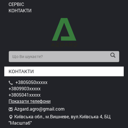
СЕРВІС
КОНТАКТИ
КОНТАКТИ
+3805050xxxxx
+3809903xxxxx
+3805041xxxxx
Показати телефони
A
zga
rd.
agr
o@g
mai
l.c
om
Київська обл., м.Вишневе, вул.Київська 4, БЦ
"Масштаб"