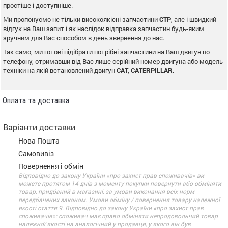
простіше і доступніше.
Ми пропонуємо не тільки високоякісні запчастини
CTP
, але і швидкий
відгук на Ваш запит і як наслідок відправка запчастин будь-яким
зручним для Вас способом в день звернення до нас.
Так само, ми готові підібрати потрібні запчастини на Ваш двигун по
телефону, отримавши від Вас лише серійний номер двигуна або модель
техніки на якій встановлений двигун
CAT, CATERPILLAR.
Оплата та доставка
Варіанти доставки
Нова Пошта
Самовивіз
Повернення і обмін
Відповідно до закону України «про захист прав споживачів» ви
можете протягом 14 днів з моменту покупки повернути або обміняти
товар, придбаний в магазині, за умови виконання всіх норм
передбачених законом. Умови обміну / повернення товару належної
якості стаття 9. Відповідно до закону України «про захист прав
споживачів»: споживач має право обміняти непродовольчий товар
належної якості на аналогічний у продавця, у якого він був