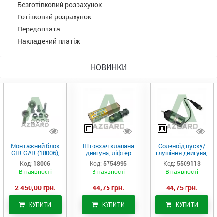
Безготівковий розрахунок
Готівковий розрахунок
Передоплата
Накладений платіж
НОВИНКИ
Монтажний блок
Штовхач клапана
Соленоїд пуску/
GIR GAR (18006),
двигуна, ліфтер
глушіння двигуна,
Аналог
(575-4995)
актуатор (550-
Код:
18006
Код:
5754995
Код:
5509113
9113)
В наявності
В наявності
В наявності
2 450,00 грн.
44,75 грн.
44,75 грн.
КУПИТИ
КУПИТИ
КУПИТИ