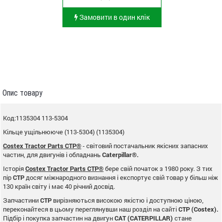
Замовити в один клік
Опис товару
Код:1135304 113-5304
Кільце ущільнююче (113-5304) (1135304)
Costex Tractor Parts CTP®
- світовий постачальник якісних запасних
частин, для двигунів і обладнань
Caterpillar®.
Історія
Costex Tractor Parts CTP®
бере свій початок з 1980 року. З тих
пір
CTP
досяг міжнародного визнання і експортує свій товар у більш ніж
130 країн світу і має 40 річний досвід.
Запчастини
CTP
вирізняються високою якістю і доступною ціною,
переконайтеся в цьому переглянувши наш розділ на сайті
CTP (Costex).
Підбір і покупка запчастин на двигун
CAT (CATERPILLAR)
стане