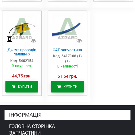
Джгут проводів
САТ запчастина
паливних
Код:
5417108 (1)
форсунок CAT
Код:
5462154
(1)
C7/C9 (546-2154)
В наявності
В наявності
44,75 грн.
51,54 грн.
КУПИТИ
КУПИТИ
ІНФОРМАЦІЯ
ГОЛОВНА СТОРІНКА
ЗАПЧАСТИНИ