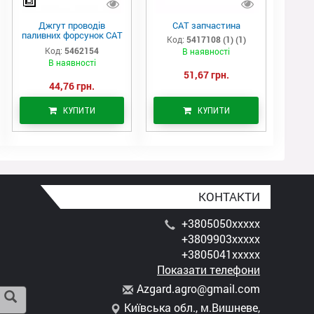
Джгут проводів
САТ запчастина
паливних форсунок CAT
Код:
5417108 (1) (1)
C7/C9 (546-2154)
Код:
5462154
В наявності
В наявності
51,67 грн.
44,76 грн.
КУПИТИ
КУПИТИ
КОНТАКТИ
+3805050xxxxx
+3809903xxxxx
+3805041xxxxx
Показати телефони
A
zga
rd.
agr
o@g
mai
l.c
om
Київська обл., м.Вишневе,