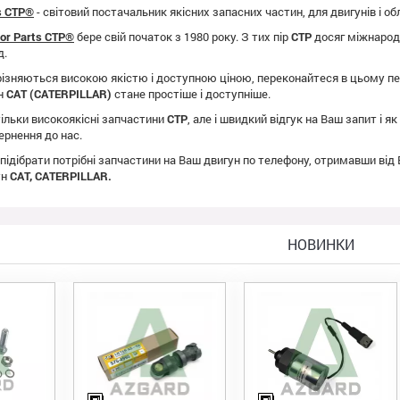
ts CTP®
- світовий постачальник якісних запасних частин, для двигунів і о
tor Parts CTP®
бере свій початок з 1980 року. З тих пір
CTP
досяг міжнародно
д.
ізняються високою якістю і доступною ціною, переконайтеся в цьому пе
ун
CAT (CATERPILLAR)
стане простіше і доступніше.
ільки високоякісні запчастини
CTP
, але і швидкий відгук на Ваш запит і 
ернення до нас.
 підібрати потрібні запчастини на Ваш двигун по телефону, отримавши від
ун
CAT, CATERPILLAR.
НОВИНКИ