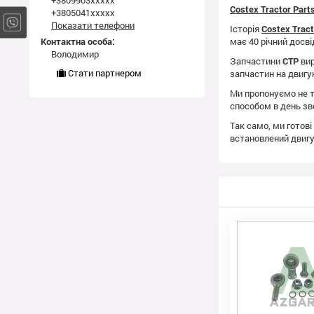
+3809903xxxxx
Costex Tractor Par
+3805041xxxxx
Показати телефони
Історія
Costex Trac
Контактна особа:
має 40 річний досві
Володимир
Запчастини
CTP
вир
Стати партнером
запчастин на двиг
Ми пропонуємо не т
способом в день зв
Так само, ми готові
встановлений двиг