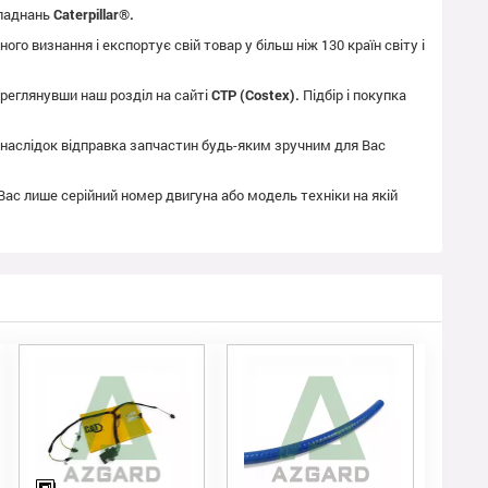
бладнань
Caterpillar®.
го визнання і експортує свій товар у більш ніж 130 країн світу і
реглянувши наш розділ на сайті
CTP (Costex).
Підбір і покупка
як наслідок відправка запчастин будь-яким зручним для Вас
 Вас лише серійний номер двигуна або модель техніки на якій