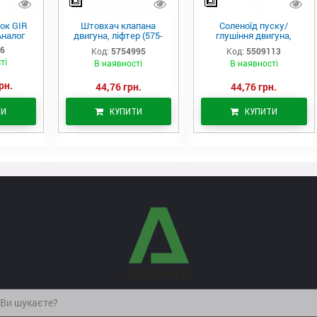
ок GIR
Штовхач клапана
Соленоїд пуску/
Аналог
двигуна, ліфтер (575-
глушіння двигуна,
4995)
актуатор (550-9113)
06
Код:
5754995
Код:
5509113
ті
В наявності
В наявності
рн.
44,76 грн.
44,76 грн.
ТИ
КУПИТИ
КУПИТИ