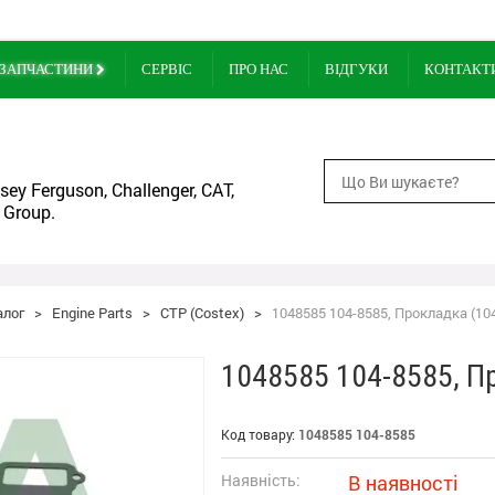
ЗАПЧАСТИНИ
СЕРВІС
ПРО НАС
ВІДГУКИ
КОНТАКТ
ey Ferguson, Challenger, CAT,
 Group.
алог
>
Engine Parts
>
CTP (Costex)
>
1048585 104-8585, Прокладка (104
1048585 104-8585, П
Код товару:
1048585 104-8585
Наявність:
В наявності