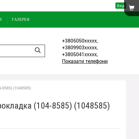
Вхід
И
ГАЛЕРЕЯ
+3805050xxxxx,
+3809903xxxxx,
+3805041xxxxx,
Показати телефони
-8585) (1048585)
рокладка (104-8585) (1048585)