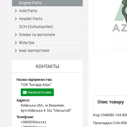
Engine Parts
Axle Parts
Header Parts
SCH (Schumacher)
Оливи та автохімія
Фільтра
Інші запчастини
КОНТАКТЫ
Назва підприємства:
ТОВ "Азгард-Агро"
Написати нам
Адреса:
Опис товару
Київська обл., м.Вишневе,
вул.Київська 4, БЦ "Масштаб"
Код:1048585 104-85
Телефони:
+3805050xxxxx
Прокладка (104-858