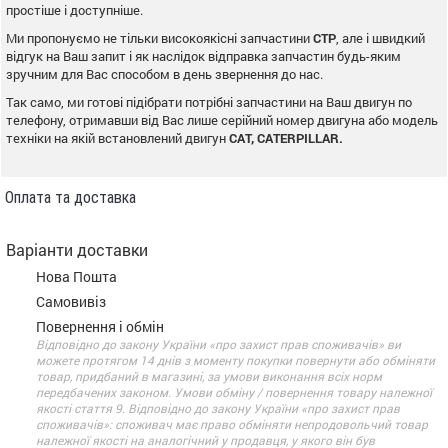
простіше і доступніше.
Ми пропонуємо не тільки високоякісні запчастини
CTP
, але і швидкий
відгук на Ваш запит і як наслідок відправка запчастин будь-яким
зручним для Вас способом в день звернення до нас.
Так само, ми готові підібрати потрібні запчастини на Ваш двигун по
телефону, отримавши від Вас лише серійний номер двигуна або модель
техніки на якій встановлений двигун
CAT, CATERPILLAR.
Оплата та доставка
Варіанти доставки
Нова Пошта
Самовивіз
Повернення і обмін
Відповідно до закону України «про захист прав споживачів» ви
можете протягом 14 днів з моменту покупки повернути або обміняти
товар, придбаний в магазині, за умови виконання всіх норм
передбачених законом. Умови обміну / повернення товару належної
якості стаття 9. Відповідно до закону України «про захист прав
споживачів»: споживач має право обміняти непродовольчий товар
належної якості на аналогічний у продавця, у якого він був