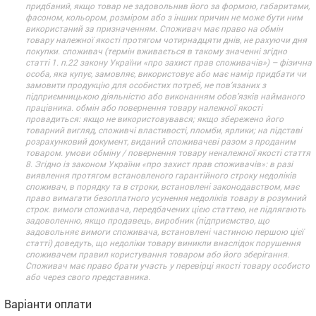
придбаний, якщо товар не задовольнив його за формою, габаритами,
фасоном, кольором, розміром або з інших причин не може бути ним
використаний за призначенням. Споживач має право на обмін
товару належної якості протягом чотирнадцяти днів, не рахуючи дня
покупки. споживач (термін вживається в такому значенні згідно
статті 1. п.22 закону України «про захист прав споживачів») – фізична
особа, яка купує, замовляє, використовує або має намір придбати чи
замовити продукцію для особистих потреб, не пов’язаних з
підприємницькою діяльністю або виконанням обов’язків найманого
працівника. обмін або повернення товару належної якості
провадиться: якщо не використовувався; якщо збережено його
товарний вигляд, споживчі властивості, пломби, ярлики; на підставі
розрахунковий документ, виданий споживачеві разом з проданим
товаром. умови обміну / повернення товару неналежної якості стаття
8. Згідно із законом України «про захист прав споживачів»: в разі
виявлення протягом встановленого гарантійного строку недоліків
споживач, в порядку та в строки, встановлені законодавством, має
право вимагати безоплатного усунення недоліків товару в розумний
строк. вимоги споживача, передбачених цією статтею, не підлягають
задоволенню, якщо продавець, виробник (підприємство, що
задовольняє вимоги споживача, встановлені частиною першою цієї
статті) доведуть, що недоліки товару виникли внаслідок порушення
споживачем правил користування товаром або його зберігання.
Споживач має право брати участь у перевірці якості товару особисто
або через свого представника.
Варіанти оплати