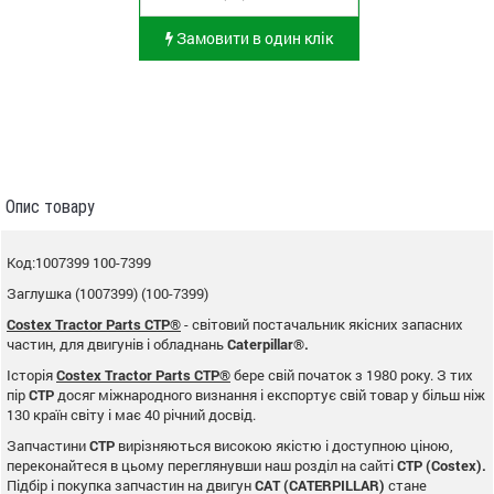
Замовити в один клік
Опис товару
Код:1007399 100-7399
Заглушка (1007399) (100-7399)
Costex Tractor Parts CTP®
- світовий постачальник якісних запасних
частин, для двигунів і обладнань
Caterpillar®.
Історія
Costex Tractor Parts CTP®
бере свій початок з 1980 року. З тих
пір
CTP
досяг міжнародного визнання і експортує свій товар у більш ніж
130 країн світу і має 40 річний досвід.
Запчастини
CTP
вирізняються високою якістю і доступною ціною,
переконайтеся в цьому переглянувши наш розділ на сайті
CTP (Costex).
Підбір і покупка запчастин на двигун
CAT (CATERPILLAR)
стане