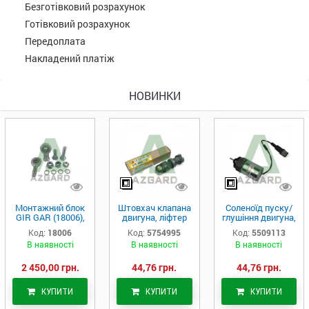
Безготівковий розрахунок
Готівковий розрахунок
Передоплата
Накладений платіж
НОВИНКИ
Монтажний блок
Штовхач клапана
Соленоїд пуску/
GIR GAR (18006),
двигуна, ліфтер
глушіння двигуна,
Аналог
(575-4995)
актуатор (550-
Код:
18006
Код:
5754995
Код:
5509113
9113)
В наявності
В наявності
В наявності
2 450,00 грн.
44,76 грн.
44,76 грн.
КУПИТИ
КУПИТИ
КУПИТИ