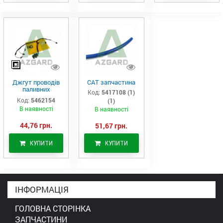
Джгут проводів
САТ запчастина
паливних
Код:
5417108 (1)
форсунок CAT
Код:
5462154
(1)
C7/C9 (546-2154)
В наявності
В наявності
44,76 грн.
51,67 грн.
КУПИТИ
КУПИТИ
ІНФОРМАЦІЯ
ГОЛОВНА СТОРІНКА
ЗАПЧАСТИНИ