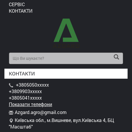
СЕРВІС
КОНТАКТИ
КОНТАКТИ
+3805050xxxxx
+3809903xxxxx
+3805041xxxxx
Показати телефони
A
zga
rd.
agr
o@g
mai
l.c
om
Київська обл., м.Вишневе, вул.Київська 4, БЦ
"Масштаб"