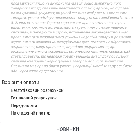
провадиться: якщо не використовувався; якщо збережено його
товарний вигляд, споживчі властивості, пломби, ярлики; на підставі
розрахунковий документ, виданий споживачеві разом з проданим
товаром. умови обміну / повернення товару неналежної якості стаття
8. Згідно із законом України «про захист прав споживачів»: в разі
виявлення протягом встановленого гарантійного строку недоліків
споживач, в порядку та в строки, встановлені законодавством, має
право вимагати безоплатного усунення недоліків товару в розумний
строк. вимоги споживача, передбачених цією статтею, не підлягають
задоволенню, якщо продавець, виробник (підприємство, що
задовольняє вимоги споживача, встановлені частиною першою цієї
статті) доведуть, що недоліки товару виникли внаслідок порушення
споживачем правил користування товаром або його зберігання.
Споживач має право брати участь у перевірці якості товару особисто
або через свого представника.
Варіанти оплати
Безготівковий розрахунок
Готівковий розрахунок
Передоплата
Накладений платіж
НОВИНКИ