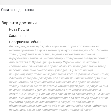
Оплата та доставка
Варіанти доставки
Нова Пошта
Самовивіз
Повернення і обмін
Відповідно до закону України «про захист прав споживачів» ви
можете протягом 14 днів з моменту покупки повернути або обміняти
товар, придбаний в магазині, за умови виконання всіх норм
передбачених законом. Умови обміну / повернення товару належної
якості стаття 9. Відповідно до закону України «про захист прав
споживачів»: споживач має право обміняти непродовольчий товар
належної якості на аналогічний у продавця, у якого він був
придбаний, якщо товар не задовольнив його за формою, габаритами,
фасоном, кольором, розміром або з інших причин не може бути ним
використаний за призначенням. Споживач має право на обмін
товару належної якості протягом чотирнадцяти днів, не рахуючи дня
покупки. споживач (термін вживається в такому значенні згідно
статті 1. п.22 закону України «про захист прав споживачів») – фізична
особа, яка купує, замовляє, використовує або має намір придбати чи
замовити продукцію для особистих потреб, не пов’язаних з
підприємницькою діяльністю або виконанням обов’язків найманого
працівника. обмін або повернення товару належної якості