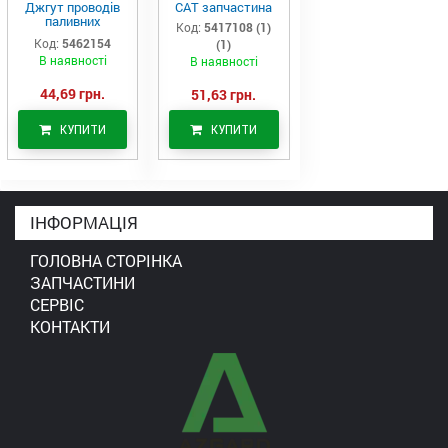
Джгут проводів
САТ запчастина
паливних
Код:
5417108 (1)
форсунок CAT
Код:
5462154
(1)
C7/C9 (546-2154)
В наявності
В наявності
44,69 грн.
51,63 грн.
КУПИТИ
КУПИТИ
ІНФОРМАЦІЯ
ГОЛОВНА СТОРІНКА
ЗАПЧАСТИНИ
СЕРВІС
КОНТАКТИ