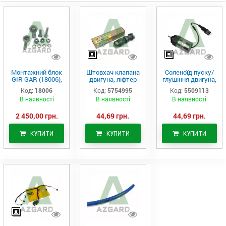
Монтажний блок
Штовхач клапана
Соленоїд пуску/
GIR GAR (18006),
двигуна, ліфтер
глушіння двигуна,
Аналог
(575-4995)
актуатор (550-
Код:
18006
Код:
5754995
Код:
5509113
9113)
В наявності
В наявності
В наявності
2 450,00 грн.
44,69 грн.
44,69 грн.
КУПИТИ
КУПИТИ
КУПИТИ