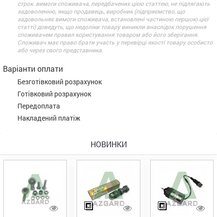
строк. вимоги споживача, передбачених цією статтею, не підлягають
задоволенню, якщо продавець, виробник (підприємство, що
задовольняє вимоги споживача, встановлені частиною першою цієї
статті) доведуть, що недоліки товару виникли внаслідок порушення
споживачем правил користування товаром або його зберігання.
Споживач має право брати участь у перевірці якості товару особисто
або через свого представника.
Варіанти оплати
Безготівковий розрахунок
Готівковий розрахунок
Передоплата
Накладений платіж
НОВИНКИ