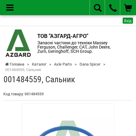
Вхід
ТОВ "АЗГАРД-АГРО"
Запасні частини до техніки Massey
Ferguson, Challenger, CAT, John Deere,
Zurn, Geringhoff, SCH Group.
Головна
>
Каталог
>
Axle Parts
>
Dana Spicer
>
001484559, Сальник
001484559, Сальник
Код товару:
001484559