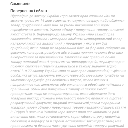
Самовивіз
Повернення і обмін
Відповідно до закону України «про захист прав споживачів» ви
можете протягом 14 днів з моменту покупки повернути або обміняти
товар, придбаний в магазині, за умови виконання всіх норм
передбачених законом. Умови обміну / повернення товару належної
якості стаття 9. Відповідно до закону України «про захист прав
споживачів»: споживач має право обміняти непродовольчий товар
належної якості на аналогічний у продавця, у якого він був
придбаний, якщо товар не задовольнив його за формою, габаритами,
фасоном, кольором, розміром або з інших причин не може бути ним
використаний за призначенням. Споживач має право на обмін
товару належної якості протягом чотирнадцяти днів, не рахуючи дня
покупки. споживач (термін вживається в такому значенні згідно
статті 1. п.22 закону України «про захист прав споживачів») – фізична
особа, яка купує, замовляє, використовує або має намір придбати чи
замовити продукцію для особистих потреб, не пов’язаних з
підприємницькою діяльністю або виконанням обов’язків найманого
працівника. обмін або повернення товару належної якості
провадиться: якщо не використовувався; якщо збережено його
товарний вигляд, споживчі властивості, пломби, ярлики; на підставі
розрахунковий документ, виданий споживачеві разом з проданим
товаром. умови обміну / повернення товару неналежної якості стаття
8. Згідно із законом України «про захист прав споживачів»: в разі
виявлення протягом встановленого гарантійного строку недоліків
споживач, в порядку та в строки, встановлені законодавством, має
право вимагати безоплатного усунення недоліків товару в розумний