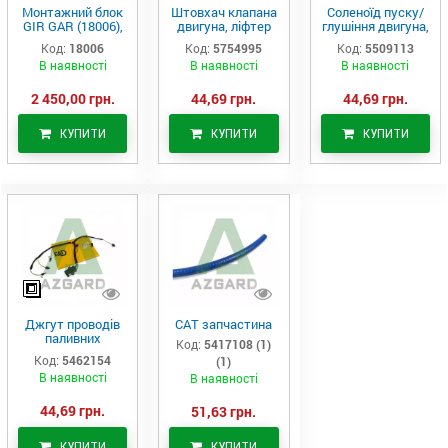
Монтажний блок
Штовхач клапана
Соленоїд пуску/
GIR GAR (18006),
двигуна, ліфтер
глушіння двигуна,
Аналог
(575-4995)
актуатор (550-
Код:
18006
Код:
5754995
Код:
5509113
9113)
В наявності
В наявності
В наявності
2 450,00 грн.
44,69 грн.
44,69 грн.
КУПИТИ
КУПИТИ
КУПИТИ
Джгут проводів
САТ запчастина
паливних
Код:
5417108 (1)
форсунок CAT
Код:
5462154
(1)
C7/C9 (546-2154)
В наявності
В наявності
44,69 грн.
51,63 грн.
КУПИТИ
КУПИТИ