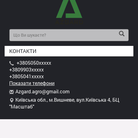
КОНТАКТИ
+3805050xxxxx
+3809903xxxxx
+3805041xxxxx
Показати телефони
A
zga
rd.
agr
o@g
mai
l.c
om
Київська обл., м.Вишневе, вул.Київська 4, БЦ
"Масштаб"